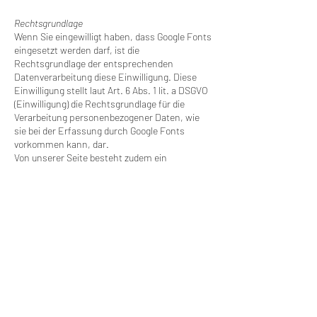
Rechtsgrundlage
Wenn Sie eingewilligt haben, dass Google Fonts
eingesetzt werden darf, ist die
Rechtsgrundlage der entsprechenden
Datenverarbeitung diese Einwilligung. Diese
Einwilligung stellt laut Art. 6 Abs. 1 lit. a DSGVO
(Einwilligung) die Rechtsgrundlage für die
Verarbeitung personenbezogener Daten, wie
sie bei der Erfassung durch Google Fonts
vorkommen kann, dar.
Von unserer Seite besteht zudem ein
berechtigtes Interesse, Google Font zu
verwenden, um unser Online-Service zu
optimieren. Die dafür entsprechende
Rechtsgrundlage ist Art. 6 Abs. 1 lit. f DSGVO
(Berechtigte Interessen).
Welche Daten grundsätzlich von Google erfasst
werden und wofür diese Daten verwendet
werden, können Sie auch auf
https://www.google.com/intl/de/policies/privac
y/
nachlesen.